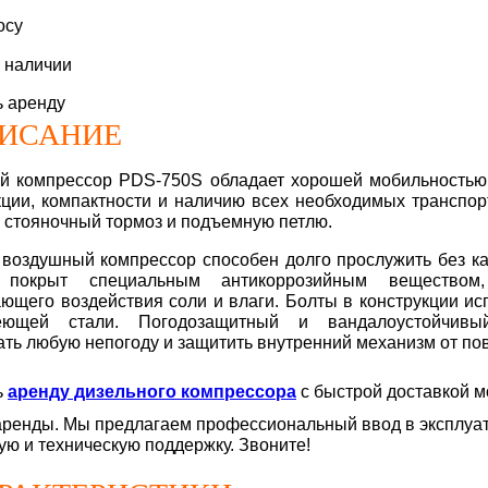
осу
в наличии
ь аренду
ИСАНИЕ
й компрессор PDS-750S обладает хорошей мобильностью
кции, компактности и наличию всех необходимых транспор
 стояночный тормоз и подъемную петлю.
воздушный компрессор способен долго прослужить без ка
 покрыт специальным антикоррозийным вещество
ющего воздействия соли и влаги. Болты в конструкции ис
еющей стали. Погодозащитный и вандалоустойчивы
ть любую непогоду и защитить внутренний механизм от по
ь
аренду дизельного компрессора
с быстрой доставкой 
аренды. Мы предлагаем профессиональный ввод в эксплуа
ую и техническую поддержку. Звоните!