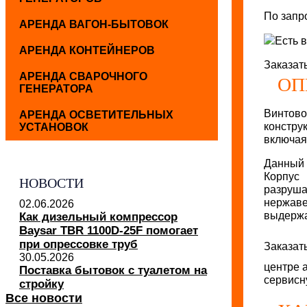
По запр
АРЕНДА ВАГОН-БЫТОВОК
Есть 
АРЕНДА КОНТЕЙНЕРОВ
Заказат
АРЕНДА СВАРОЧНОГО
ОП
ГЕНЕРАТОРА
Винтово
АРЕНДА ОСВЕТИТЕЛЬНЫХ
констру
УСТАНОВОК
включая
Данный 
Корпус
НОВОСТИ
разруша
нержав
02.06.2026
выдержа
Как дизельный компрессор
Baysar TBR 1100D-25F помогает
при опрессовке труб
Заказат
30.05.2026
центре 
Поставка бытовок с туалетом на
сервисн
стройку
Все новости