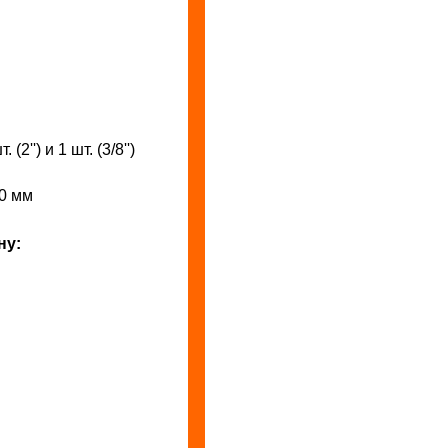
т. (2'') и 1 шт. (3/8'')
0 мм
ну: