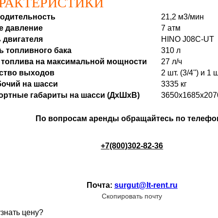
РАКТЕРИСТИКИ
одительность
21,2 м3/мин
е давление
7 атм
 двигателя
HINO J08C-UT
ь топливного бака
310 л
 топлива на максимальной мощности
27 л/ч
ство выходов
2 шт. (3/4'') и 1 ш
бочий на шасси
3335 кг
ортные габариты на шасси (ДхШхВ)
3650х1685х207
По вопросам аренды обращайтесь по телефо
+7(800)302-82-36
Почта:
surgut@lt-rent.ru
Скопировать почту
узнать цену?