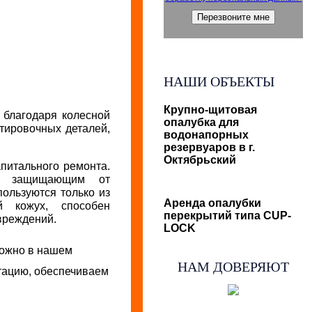
НАШИ ОБЪЕКТЫ
Крупно-щитовая
 благодаря колесной
опалубка для
тировочных деталей,
водонапорных
резервуаров в г.
Октябрьский
питального ремонта.
м, защищающим от
пользуются только из
Аренда опалубки
й кожух, способен
перекрытий типа CUP-
вреждений.
LOCK
можно в нашем
НАМ ДОВЕРЯЮТ
тацию, обеспечиваем